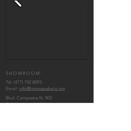
SHOWROOM:
Tel:
(477) 102 8093
Email:
info@homespabajio.mx
Blvd. Campestre N. 903
Col. Jardines del Moral
León, Guanajuato C.P. 37160
CONTÁCTENOS
: