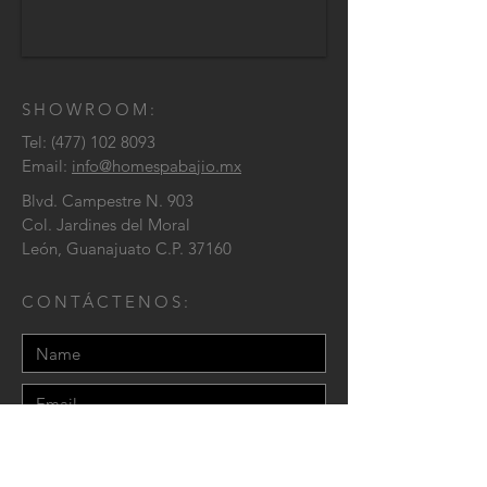
SHOWROOM:
Tel:
(477) 102 8093
Email:
info@homespabajio.mx
Blvd. Campestre N. 903
Col. Jardines del Moral
León, Guanajuato C.P. 37160
CONTÁCTENOS
: